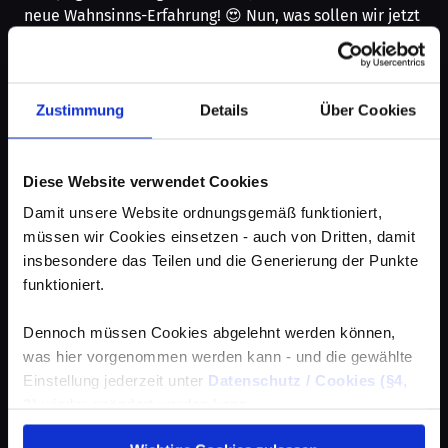
neue Wahnsinns-Erfahrung! 😍 Nun, was sollen wir jetzt
sagen? Mit dieses Mal – Achtung – ganzen 67…
Zustimmung
Details
Über Cookies
Diese Website verwendet Cookies
Damit unsere Website ordnungsgemäß funktioniert,
müssen wir Cookies einsetzen - auch von Dritten, damit
insbesondere das Teilen und die Generierung der Punkte
funktioniert.
2023: Just Crazy!
Dennoch müssen Cookies abgelehnt werden können,
22.12.23
was hier vorgenommen werden kann - und die gewählte
So war das Jahr 2023! Was hier abging, war nur noch
Einstellung jederzeit unter
Datenschutz / Cookies (§4,
verrückt! 🤪 Super Contests 🤩 Super Spots 🥳 Super
3)
wieder geändert werden kann.
Brands 🥰 Super Community 😍 Ihr habt's ja gesehen –
aber ihr werdet noch mehr sehen…