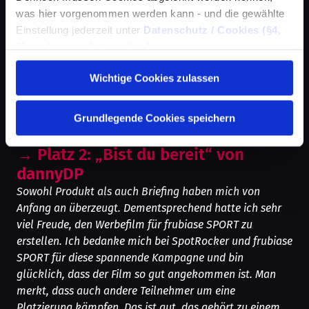
5.6L V8 – unser Motto!
was hier vorgenommen werden kann - und die gewählte
Die Anforderungen in den SpotRocker-Briefings zwingen
Einstellung jederzeit unter
Datenschutz / Cookies (§4,
uns immer wieder über den Tellerrand zu schauen und
3)
wieder geändert werden kann.
uns auf kreativer und technischer Ebene
weiterzuentwickeln. Das ist jedes Mal aufs Neue eine
Wichtige Cookies zulassen
lohnenswerte Herausforderung und dass der Spot dann
auch beim Kunden so gut angekommen ist, freut uns
Grundlegende Cookies speichern
ganz besonders. In diesem Sinne sehen wir uns
hoffentlich bald wieder unter den Top 10!
→
Platz 2: „Bist du bereit“ von
dannyDP
Sowohl Produkt als auch Briefing haben mich von
Anfang an überzeugt. Dementsprechend hatte ich sehr
viel Freude, den Werbefilm für frubiase SPORT zu
erstellen. Ich bedanke mich bei SpotRocker und frubiase
SPORT für diese spannende Kampagne und bin
glücklich, dass der Film so gut angekommen ist. Man
merkt, dass auch andere Teilnehmer um eine
Platzierung kämpfen. Das ist gut, das gehört zu einem