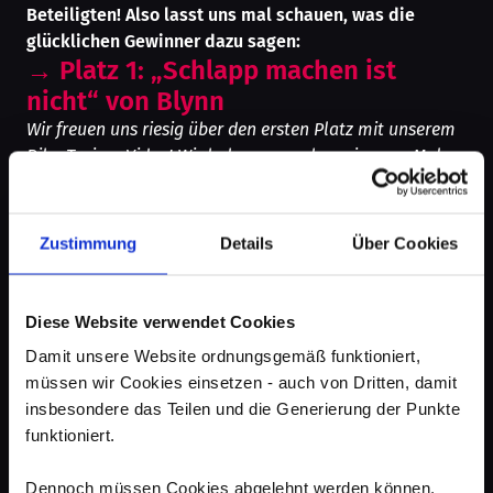
Beteiligten! Also lasst uns mal schauen, was die
glücklichen Gewinner dazu sagen:
→
Platz 1: „Schlapp machen ist
nicht“ von Blynn
Wir freuen uns riesig über den ersten Platz mit unserem
Bike-Trainer Video! Wir haben nun schon ein paar Mal
bei SpotRocker-Kampagnen teilgenommen und sind
sehr happy mit dem Austausch, Feedback und der
starken Konkurrenz und gleichzeitig dem gegenseitigen
Zustimmung
Details
Über Cookies
Support auf der Website.
Die Ideenfindung war alles andere als gradlinig bei
diesem Spot – ein paar Tage vor dem Dreh kam uns erst
Diese Website verwendet Cookies
die Idee mit den Hometrainern. Kurzerhand sind wir in
Damit unsere Website ordnungsgemäß funktioniert,
den Baumarkt gefahren, um uns einen Schlitten für das
müssen wir Cookies einsetzen - auch von Dritten, damit
Fahrrad zu basteln und unsere Idee umzusetzen. Ein
insbesondere das Teilen und die Generierung der Punkte
großer Dank gilt auch dem Team, welches uns bei der
funktioniert.
Produktion und beim Vertonen geholfen hat – präzise
wie ein Schweizer Uhrwerk und leistungsfähig wie ein
Dennoch müssen Cookies abgelehnt werden können,