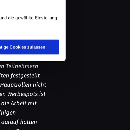
t Blick auf die
d die gewählte Einstellung
nicht von
ch einmal tun.
rößten Applaus
sehen, gevotet,
tige Cookies zulassen
en Teilnehmern
en festgestellt
 Hauptrollen nicht
hen Werbespots ist
die Arbeit mit
inigen
z darauf hatten