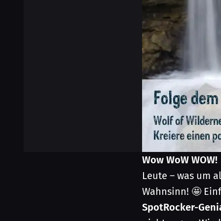
Wow WoW WOW!
Leute – was um al
Wahnsinn! 🤩 Ein
SpotRocker-Genia