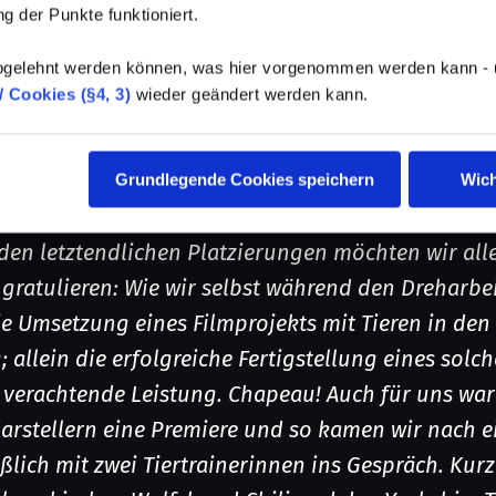
g der Punkte funktioniert.
ment der vergangenen DYP-Kampagne haben wir mi
elehnt werden können, was hier vorgenommen werden kann - un
nity von SpotRocker eröffnet und auch wenn es 
 Cookies (§4, 3)
wieder geändert werden kann.
scher Kreativität zeugt, möchten wir genau das no
Voter und User im Allgemeinen seid es, die den g
ind immer noch sprachlos, wie oft unser Spot ange
Grundlegende Cookies speichern
Wich
geteilt wurde.
en letztendlichen Platzierungen möchten wir all
ratulieren: Wie wir selbst während den Dreharbeit
ie Umsetzung eines Filmprojekts mit Tieren in den
allein die erfolgreiche Fertigstellung eines solc
u verachtende Leistung. Chapeau! Auch für uns war 
arstellern eine Premiere und so kamen wir nach e
ßlich mit zwei Tiertrainerinnen ins Gespräch. Kur