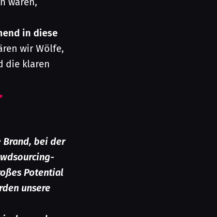
n waren,
nend in diese
ren wir Wölfe,
d die klaren
r
 Brand, bei der
rowdsourcing-
roßes Potential
rden unsere