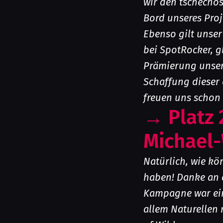
wir den tschecho
Bord unseres Pro
Ebenso gilt unser
bei SpotRocker, g
Prämierung unser
Schaffung dieser 
freuen uns schon
→
Platz
Michael-
Natürlich, wie kön
haben! Danke an d
Kampagne war ein
allem Naturellen