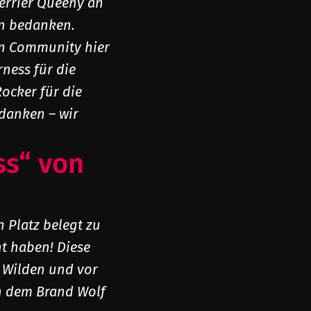
errier Queeny an
en bedanken.
en Community hier
ness für die
ocker für die
 danken – wir
ss“ von
n Platz belegt zu
ht haben! Diese
 Wilden und vor
h dem Brand Wolf