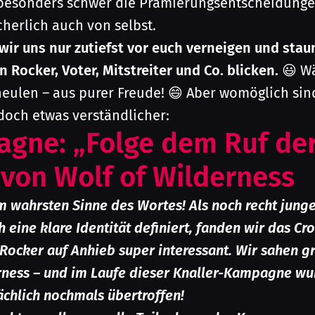
 besonders schwer die Prämierungsentscheidunge
cherlich auch von selbst.
wir uns nur zutiefst vor euch verneigen und stau
 Rocker, Voter, Mitstreiter und Co. blicken.
😃 Wä
heulen – aus purer Freude! 😄 Aber womöglich sin
doch etwas verständlicher:
gne: „Folge dem Ruf de
 von Wolf of Wilderness
 wahrsten Sinne des Wortes! Als noch recht junge
h eine klare Identität definiert, fanden wir das C
ocker auf Anhieb super interessant. Wir sahen g
erness – und im Laufe dieser Knaller-Kampagne wu
chlich nochmals übertroffen!