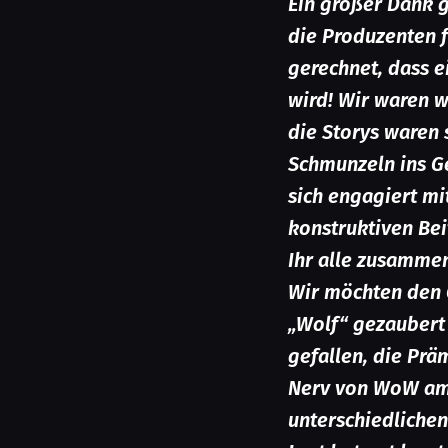
Ein großer Dank 
die Produzenten f
gerechnet, dass e
wird! Wir waren w
die Storys waren 
Schmunzeln ins Ge
sich engagiert mi
konstruktiven Bei
Ihr alle zusammen
Wir möchten den 
„Wolf“ gezaubert h
gefallen, die Prä
Nerv von WoW am 
unterschiedlichen