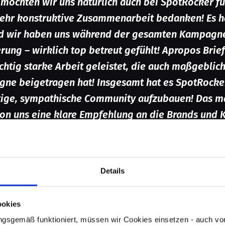
t möchten wir uns natürlich auch bei SpotRocker fü
hr konstruktive Zusammenarbeit bedanken! Es h
 wir haben uns während der gesamten Kampagne
erung – wirklich top betreut gefühlt! Apropos Brief
chtig starke Arbeit geleistet, die auch maßgebli
gne beigetragen hat! Insgesamt hat es SpotRocker
tige, sympathische Community aufzubauen! Das ma
on uns eine klare Empfehlung an die Brands und K
cker rockt!
für eine Freude und Ehre für uns alle hier! VIEL
ooplus!
?
Aber lasst uns mal reinschnuppern, was
Details
agen:
1: „The Taste Of Wilderne
ookies
als
gsgemäß funktioniert, müssen wir Cookies einsetzen - auch von