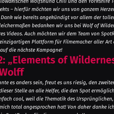
slowakischen Wolfshund Chili und den Yorkshire T
jekts – hierfür möchten wir uns von ganzem Herz
 Dank wie bereits angekündigt vor allem der toll
leichermaßen bedanken wir uns bei Wolf of Wilder
es Videos. Auch möchten wir dem Team von SpotR
einzigartigen Plattform für Filmemacher aller Art
 auf die nächste Kampagne!
 2: „Elements of Wilderne
Wolff
nte es anders sein, freut es uns riesig, den zweite
ieser Stelle an alle Helfer, die den Spot ermöglic
fach cool, weil die Thematik des Ursprünglichen,
 mich total angesprochen hat! Von daher danke ic