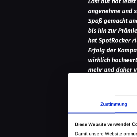
Last but not leas
angenehme und se
Spaß gemacht und
bis hin zur Prämi
hat SpotRocker ri
Erfolg der Kampa
wirklich hochwer
mehr und daher v
draußen – SpotRo
Awesome!
🤩
Was 
Wilderness und z
Zustimmung
Gewinner dazu s
→
Platz 
Diese Website verwendet C
NovaVisu
Damit unsere Website ordnun