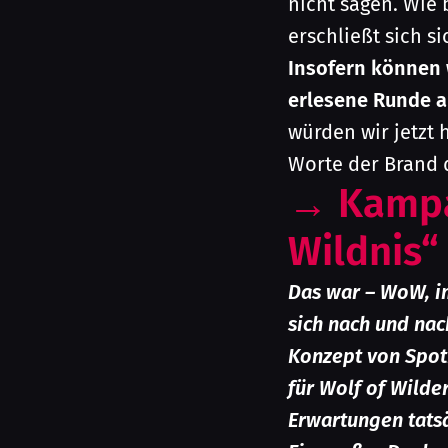
nicht sagen. Wie
erschließt sich si
Insofern können 
erlesene Runde an
würden wir jetzt 
Worte der Brand 
→
Kampa
Wildnis“
Das war – WoW, im
sich nach und nac
Konzept von SpotR
für Wolf of Wild
Erwartungen tatsä