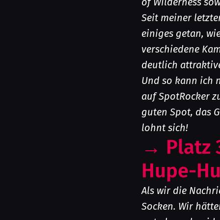
of Wilderness so
Seit meiner letzte
einiges getan, wi
verschiedene Kam
deutlich attraktiv
Und so kann ich 
auf SpotRocker zu
guten Spot, das G
lohnt sich!
→
Platz
Hupe-Hu
Als wir die Nachr
Socken. Wir hätte