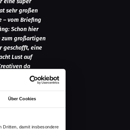
r eine super
at sehr großen
 – vom Briefing
ing: Schon hier
ch zum großartigen
 geschafft, eine
cht Lust auf
reativen da
EN DANK an Wolf of
 die glücklichen
Über Cookies
ss“ von
 Dritten, damit insbesondere