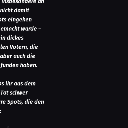
– insbesondere an
 nicht damit
ots eingehen
 gemacht wurde –
in dickes
len Votern, die
 aber auch die
mpfunden haben.
as ihr aus dem
r Tat schwer
re Spots, die den
z