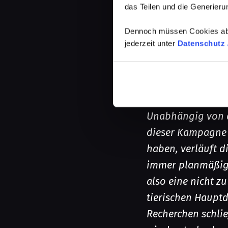
das Teilen und die Generierun
WoW! Unser State
Dennoch müssen Cookies abg
großartige Commu
jederzeit unter
Datenschutz /
höchster literari
Denn ihr Rocker, 
verdienen – wir s
kommentiert und 
Unabhängig von d
dieser Kampagne g
haben, verläuft d
immer planmäßig; 
also eine nicht z
tierischen Hauptd
Recherchen schlie